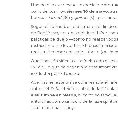
Uno de ellos se destaca especialmente:
La
coincide con hoy,
viernes 16 de mayo
. Su
hebreas
lamed
(30) y
guimel
(3), que suman
Según el Talmud, este día marca el fin de
de Rabí Akiva, un sabio del siglo II. Por e
prácticas de duelo —como no realizar boda
restricciones se levantan. Muchas familias
realizar el primer corte de cabello (
upsheri
Otra tradición vincula esta fecha con el le
132 e.c., lo que da origen a la costumbre d
esa lucha por la libertad.
Además, en este día se conmemora el falle
autor del
Zohar
, texto central de la Cábala.
a su tumba en Merón
, al norte de Israel. 
antorchas como símbolo de la luz espiritual 
iluminando hasta hoy.