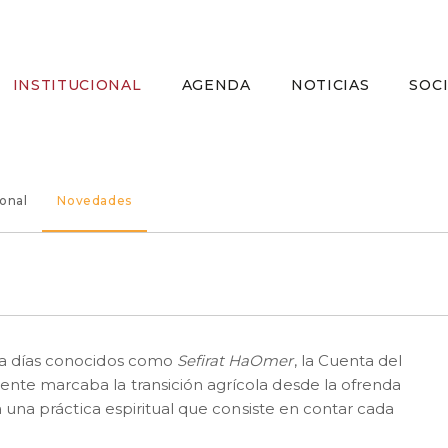
INSTITUCIONAL
AGENDA
NOTICIAS
SOC
ional
Novedades
ta días conocidos como
Sefirat HaOmer
, la Cuenta del
nte marcaba la transición agrícola desde la ofrenda
la una práctica espiritual que consiste en contar cada