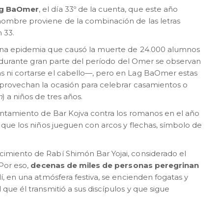
g BaOmer
, el día 33º de la cuenta, que este año
 nombre proviene de la combinación de las letras
 33.
 una epidemia que causó la muerte de 24.000 alumnos
so, durante gran parte del período del Omer se observan
s ni cortarse el cabello—, pero en Lag BaOmer estas
 aprovechan la ocasión para celebrar casamientos o
n
) a niños de tres años.
vantamiento de Bar Kojva contra los romanos en el año
e que los niños jueguen con arcos y flechas, símbolo de
cimiento de Rabí Shimón Bar Yojai, considerado el
 Por eso,
decenas de miles de personas peregrinan
Allí, en una atmósfera festiva, se encienden fogatas y
que él transmitió a sus discípulos y que sigue